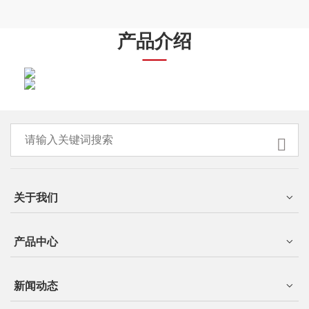
产品介绍
关于我们
产品中心
新闻动态