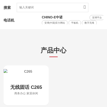
搜索
CHINO-E中诺
安博平台
电话机
安博(中国)官方网站
平板机
数字无绳
酒店专用机
录音电话
仿古电话
IC卡计费电话
酒店机2
无线固话
CHINO-E
产品中心
安博(中国)官方网站
平板机
数字无绳
录音电话
宝泰尔
安博平台
安博(中国)官方网站
平板机
数字无绳
录音电话
仿古电话
IC卡计费电话
酒店专用机
无线固话 C265
福多多
安博平台
商务办公 家居休闲
安博(中国)官方网站
平板机
数字无绳
录音电话
仿古电话机
酒店机