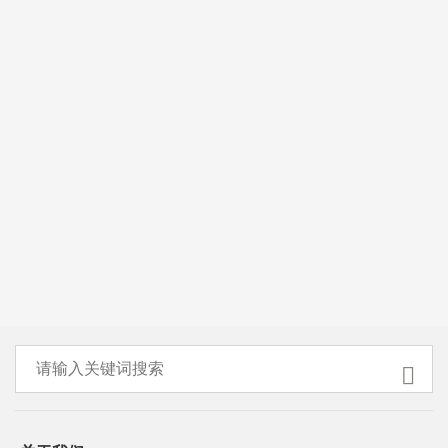
ALCATEL阿尔卡特
酒店大堂电话
酒店通讯
酒店客房有绳电话
酒店客房无绳电话
酒店浴室电话
酒店办公系列
CHINO-E中诺
酒店大堂电话
酒店客房电话
酒店浴室电话
酒店办公系列
CHINO-E中诺
无线类
电源转换器
有线类
CHINO-E
对讲机