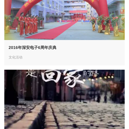
2016年深安电子6周年庆典
文化活动