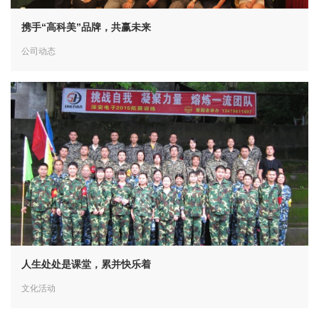
携手“高科美”品牌，共赢未来
公司动态
人生处处是课堂，累并快乐着
文化活动