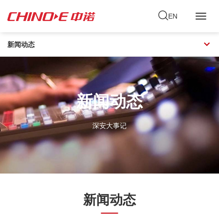
EN
Toggl
Navig
新闻动态
新闻动态
深安大事记
新闻动态