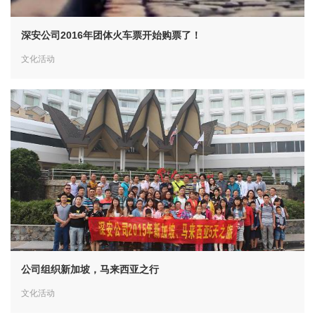
深安公司2016年团体火车票开始购票了！
文化活动
公司组织新加坡，马来西亚之行
文化活动